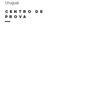
Uruguai
CENTRO DE
PROVA
Malvin, Montevidéu
Uruguai
Contato
Rekithara
rekithara@gmail.com
métodos de