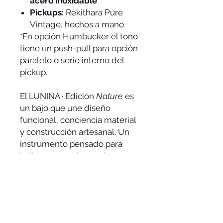
acero inoxidable
Pickups:
Rekithara Pure
Vintage, hechos a mano
*En opción Humbucker el tono
tiene un push-pull para opción
paralelo o serie interno del
pickup.
El LUNINA · Edición
Nature
es
un bajo que une diseño
funcional, conciencia material
y construcción artesanal. Un
instrumento pensado para
bajistas que valoran el
equilibrio, la comodidad y la
historia detrás de cada pieza
de madera.