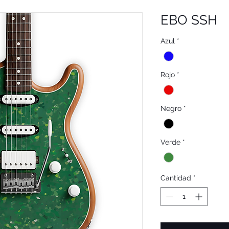
EBO SSH
Azul
*
Rojo
*
Negro
*
Verde
*
Cantidad
*