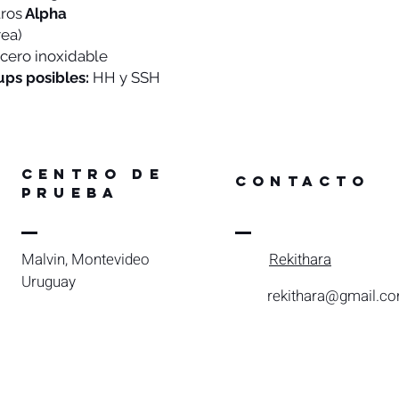
ros
Alpha
rea)
cero inoxidable
ps posibles:
HH y SSH
CENTRO DE
Contacto
PRUEBA
Malvin, Montevideo
Rekithara
Uruguay
rekithara@gmail.c