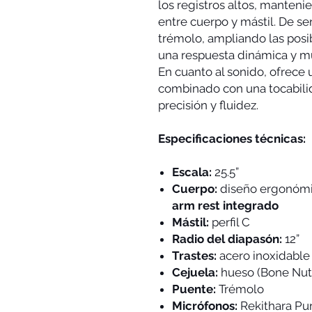
los registros altos, manteni
entre cuerpo y mástil. De se
trémolo, ampliando las posi
una respuesta dinámica y mu
En cuanto al sonido, ofrece 
combinado con una tocabil
precisión y fluidez.
Especificaciones técnicas:
Escala:
25.5”
Cuerpo:
diseño ergonómi
arm rest integrado
Mástil:
perfil C
Radio del diapasón:
12”
Trastes:
acero inoxidable
Cejuela:
hueso (Bone Nut
Puente:
Trémolo
Micrófonos:
Rekithara Pu